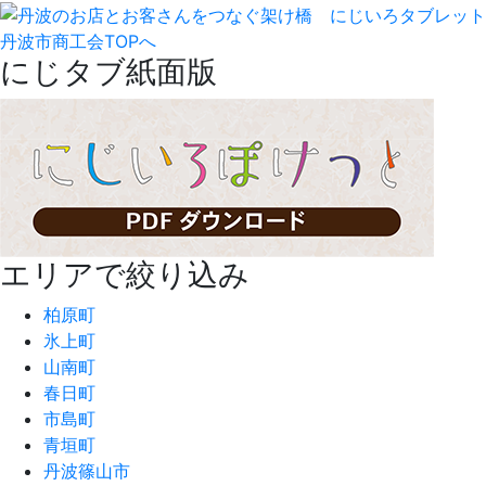
丹波市商工会TOPへ
にじタブ紙面版
エリアで絞り込み
柏原町
氷上町
山南町
春日町
市島町
青垣町
丹波篠山市