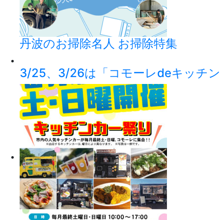
丹波のお掃除名人 お掃除特集
3/25、3/26は「コモーレdeキッ