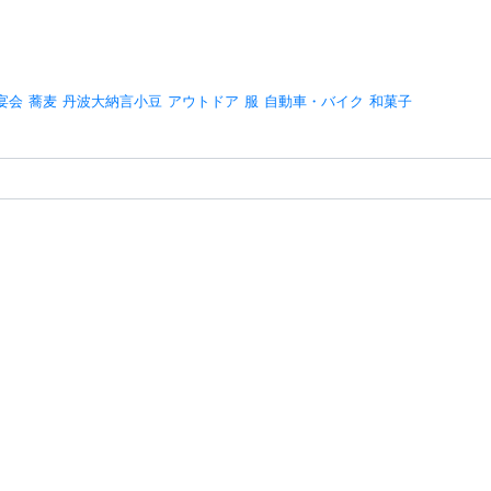
宴会
蕎麦
丹波大納言小豆
アウトドア
服
自動車・バイク
和菓子