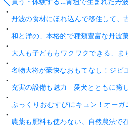
買う・体験する…青垣で生まれた丹
丹波の食材にほれ込んで移住して、
和と洋の、本格的で種類豊富な丹波
大人も子どももワクワクできる、ま
名物大将が豪快なおもてなし！ジビ
充実の設備も魅力 愛犬とともに癒
ぷっくりおむすびにキュン！オーガ
農薬も肥料も使わない、自然農法で