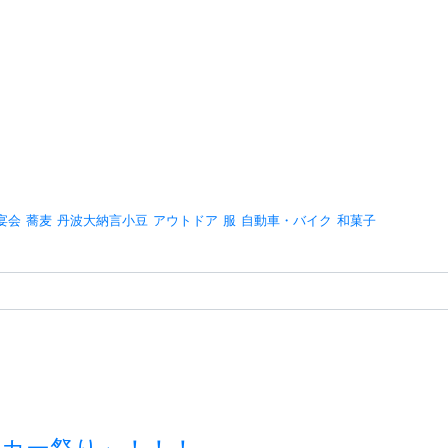
宴会
蕎麦
丹波大納言小豆
アウトドア
服
自動車・バイク
和菓子