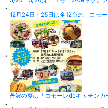
3/25、3/26は「コモーレdeキッ
12月24日・25日は全12台の「コモ
丹波の夏は「コモーレdeキッチンカ