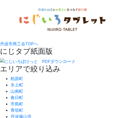
丹波市商工会TOPへ
にじタブ紙面版
エリアで絞り込み
柏原町
氷上町
山南町
春日町
市島町
青垣町
丹波篠山市