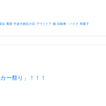
宴会
蕎麦
丹波大納言小豆
アウトドア
服
自動車・バイク
和菓子
チンカー祭り」！！！