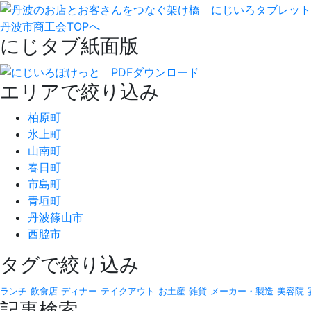
丹波市商工会TOPへ
にじタブ紙面版
エリアで絞り込み
柏原町
氷上町
山南町
春日町
市島町
青垣町
丹波篠山市
西脇市
タグで絞り込み
ランチ
飲食店
ディナー
テイクアウト
お土産
雑貨
メーカー・製造
美容院
記事検索