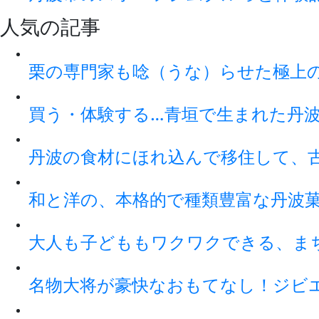
人気の記事
栗の専門家も唸（うな）らせた極上
買う・体験する…青垣で生まれた丹
丹波の食材にほれ込んで移住して、
和と洋の、本格的で種類豊富な丹波
大人も子どももワクワクできる、ま
名物大将が豪快なおもてなし！ジビ