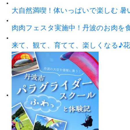
大自然満喫！体いっぱいで楽しむ 暑
肉肉フェスタ実施中！丹波のお肉を
来て、観て、育てて、楽しくなる♪花