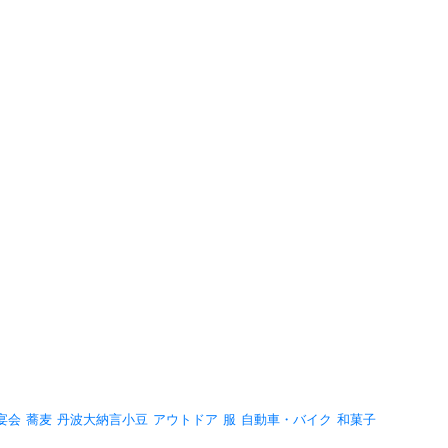
宴会
蕎麦
丹波大納言小豆
アウトドア
服
自動車・バイク
和菓子