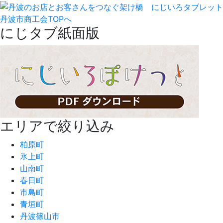
丹波市商工会TOPへ
にじタブ紙面版
エリアで絞り込み
柏原町
氷上町
山南町
春日町
市島町
青垣町
丹波篠山市