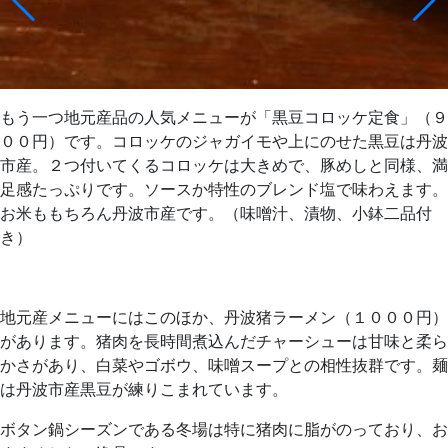
もう一つ地元産品の人気メニューが「黒豆コロッケ定食」（９
００円）です。コロッケのジャガイモや上にのせた黒豆は丹波
市産。２つ付いてくるコロッケは大きめで、豚めしと同様、満
足感たっぷりです。ソースか特性のブレンド塩で味わえます。
お米ももちろん丹波市産です。（味噌汁、漬物、小鉢二品付
き）
地元産メニューにはこのほか、丹波猪ラーメン（１０００円）
があります。猪肉を長時間煮込んだチャーシューは甘味と柔ら
かさがあり、白菜やゴボウ、味噌スープとの相性抜群です。麺
は丹波市産黒豆が練りこまれています。
ボタン鍋シーズンである冬場は特に猪肉に脂がのっており、お