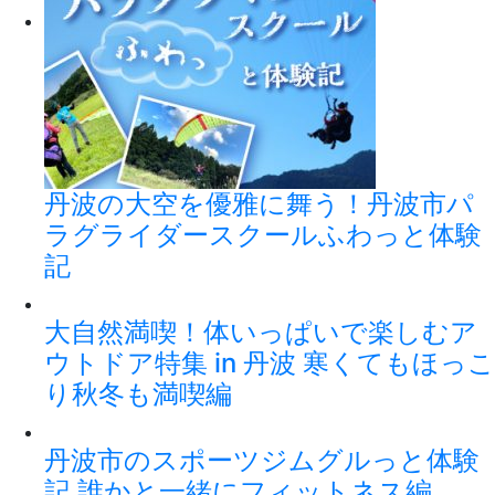
丹波の大空を優雅に舞う！丹波市パ
ラグライダースクールふわっと体験
記
大自然満喫！体いっぱいで楽しむア
ウトドア特集 in 丹波 寒くてもほっこ
り秋冬も満喫編
丹波市のスポーツジムグルっと体験
記 誰かと一緒にフィットネス編