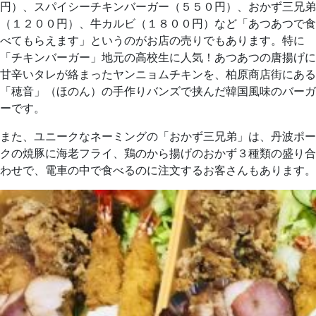
円）、スパイシーチキンバーガー（５５０円）、おかず三兄弟
（１２００円）、牛カルビ（１８００円）など「あつあつで食
べてもらえます」というのがお店の売りでもあります。特に
「チキンバーガー」地元の高校生に人気！あつあつの唐揚げに
甘辛いタレが絡まったヤンニョムチキンを、柏原商店街にある
「穂音」（ほのん）の手作りバンズで挟んだ韓国風味のバーガ
ーです。
また、ユニークなネーミングの「おかず三兄弟」は、丹波ポー
クの焼豚に海老フライ、鶏のから揚げのおかず３種類の盛り合
わせで、電車の中で食べるのに注文するお客さんもあります。