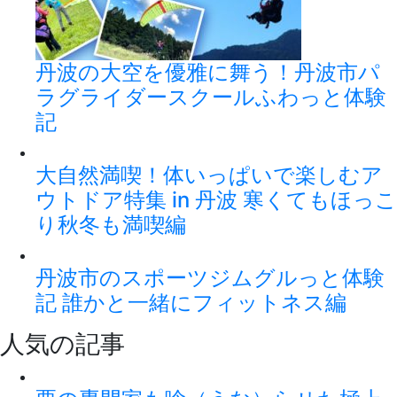
丹波の大空を優雅に舞う！丹波市パ
ラグライダースクールふわっと体験
記
大自然満喫！体いっぱいで楽しむア
ウトドア特集 in 丹波 寒くてもほっこ
り秋冬も満喫編
丹波市のスポーツジムグルっと体験
記 誰かと一緒にフィットネス編
人気の記事