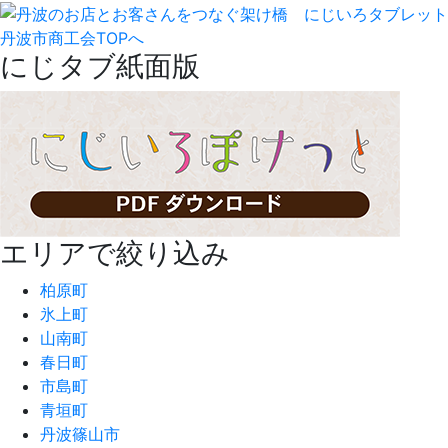
丹波市商工会TOPへ
にじタブ紙面版
エリアで絞り込み
柏原町
氷上町
山南町
春日町
市島町
青垣町
丹波篠山市