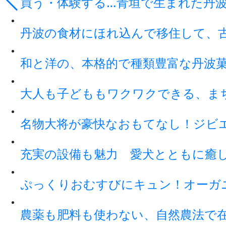
買う・体験する…青垣で生まれた丹
丹波の食材にほれ込んで移住して、
和と洋の、本格的で種類豊富な丹波
大人も子どももワクワクできる、ま
名物大将が豪快なおもてなし！ジビ
充実の設備も魅力 愛犬とともに癒
ぷっくりおむすびにキュン！オーガ
農薬も肥料も使わない、自然農法で