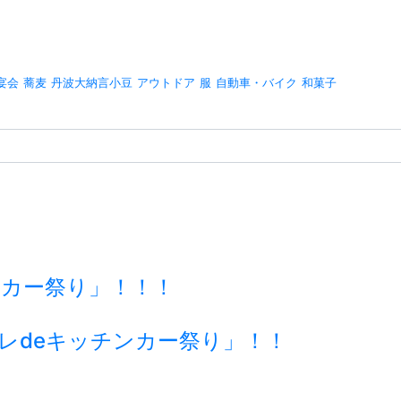
宴会
蕎麦
丹波大納言小豆
アウトドア
服
自動車・バイク
和菓子
チンカー祭り」！！！
ーレdeキッチンカー祭り」！！