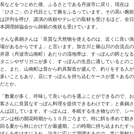
長などをつとめた後、ふるさとである丹波市に戻り、現在は
「ひさご」の２代目として腕をふるっています。その高い腕前
は評判を呼び、講演の依頼やテレビの取材を受けるほど。全日
本調理師協会から師範の免状も受けています。
そんな眞鍋さんは「良質な天然物を使えるのは、近くに良い漁
場があるからですよ」と言います。加古川と篠山川の合流点の
井原（丹波市山南町）あたりの湿地帯は、すっぽんの餌となる
タニシやザリガニが多く、すっぽんの生息に適しているとのこ
と。また、山南町は昔から釣具製造が盛んで、釣りをする人が
多いこともあり、店にすっぽんを持ち込むケースが度々あるの
だとか。
「数量が多く、吟味して良いものを選ぶことができるので、お
客さんに良質なすっぽん料理を提供できるわけです」と眞鍋さ
んは話しています。すっぽんは、冬眠する生き物なので、シー
ズンは桜の開花時期から１０月ごろまで。特に餌を求めて動き
回る夏から秋にかけてが最盛期。この時期に持ち込まれたすっ
ぽんを生けすに入れ、注文に応じて調理するので、常に新鮮な