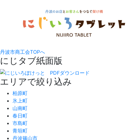
丹波市商工会TOPへ
にじタブ紙面版
エリアで絞り込み
柏原町
氷上町
山南町
春日町
市島町
青垣町
丹波篠山市