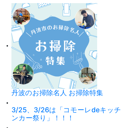
丹波のお掃除名人 お掃除特集
3/25、3/26は「コモーレdeキッチ
ンカー祭り」！！！