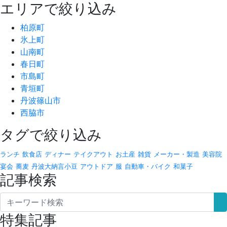
エリアで絞り込み
柏原町
氷上町
山南町
春日町
市島町
青垣町
丹波篠山市
西脇市
タグで絞り込み
ランチ
飲食店
ディナー
テイクアウト
お土産
雑貨
メーカー・製造
美容院
宴会
蕎麦
丹波大納言小豆
アウトドア
服
自動車・バイク
和菓子
記事検索
特集記事