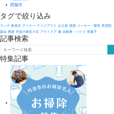
西脇市
タグで絞り込み
ランチ
飲食店
ディナー
テイクアウト
お土産
雑貨
メーカー・製造
美容院
宴会
蕎麦
丹波大納言小豆
アウトドア
服
自動車・バイク
和菓子
記事検索
特集記事