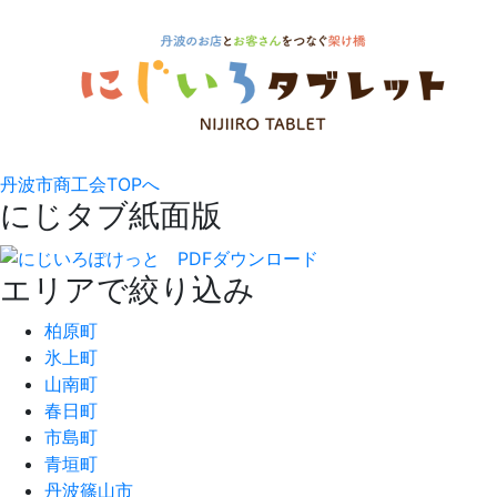
丹波市商工会TOPへ
にじタブ紙面版
エリアで絞り込み
柏原町
氷上町
山南町
春日町
市島町
青垣町
丹波篠山市