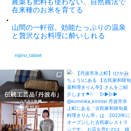
農薬も肥料も使わない、自然農法で
在来種のお米を育てる
山間の一軒宿。効能たっぷりの温泉
と贅沢なお料理に酔いしれる
nijiiro_tablet