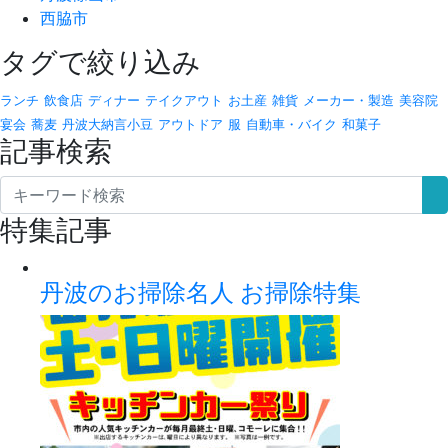
西脇市
タグで絞り込み
ランチ
飲食店
ディナー
テイクアウト
お土産
雑貨
メーカー・製造
美容院
宴会
蕎麦
丹波大納言小豆
アウトドア
服
自動車・バイク
和菓子
記事検索
特集記事
丹波のお掃除名人 お掃除特集