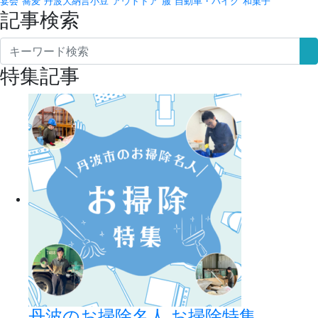
宴会
蕎麦
丹波大納言小豆
アウトドア
服
自動車・バイク
和菓子
記事検索
特集記事
丹波のお掃除名人 お掃除特集