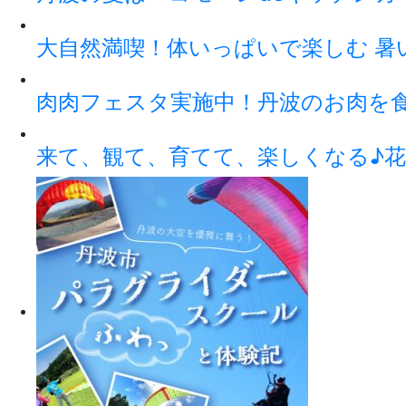
大自然満喫！体いっぱいで楽しむ 暑
肉肉フェスタ実施中！丹波のお肉を
来て、観て、育てて、楽しくなる♪花