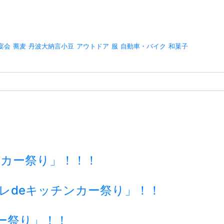
宴会
蕎麦
丹波大納言小豆
アウトドア
服
自動車・バイク
和菓子
チンカー祭り」！！！
ーレdeキッチンカー祭り」！！
ー祭り」！！