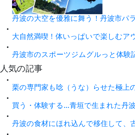
丹波の大空を優雅に舞う！丹波市パ
大自然満喫！体いっぱいで楽しむアウト
丹波市のスポーツジムグルっと体験
人気の記事
栗の専門家も唸（うな）らせた極上
買う・体験する…青垣で生まれた丹
丹波の食材にほれ込んで移住して、