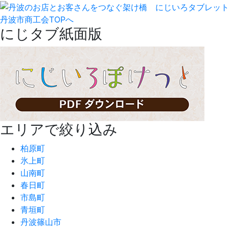
丹波市商工会TOPへ
にじタブ紙面版
エリアで絞り込み
柏原町
氷上町
山南町
春日町
市島町
青垣町
丹波篠山市