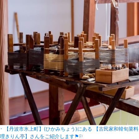
･ 【丹波市氷上町】(ひかみちょう)にある 【古民家和韓旬菜料
理きりん亭】さんをご紹介します⚑⚐