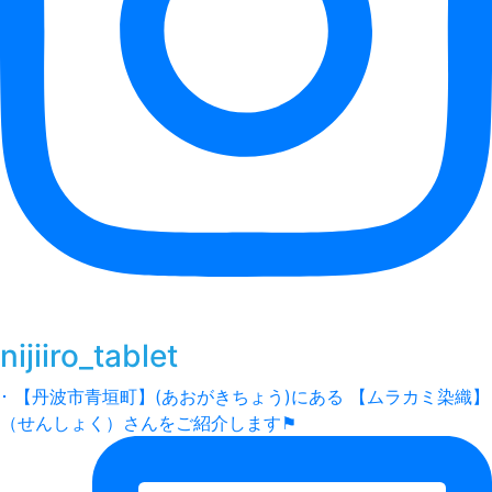
nijiiro_tablet
･ 【丹波市青垣町】(あおがきちょう)にある 【ムラカミ染織】
（せんしょく）さんをご紹介します⚑