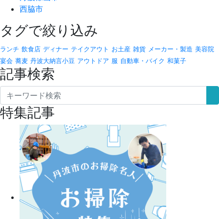
西脇市
タグで絞り込み
ランチ
飲食店
ディナー
テイクアウト
お土産
雑貨
メーカー・製造
美容院
宴会
蕎麦
丹波大納言小豆
アウトドア
服
自動車・バイク
和菓子
記事検索
特集記事