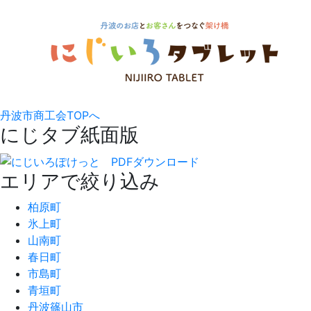
丹波市商工会TOPへ
にじタブ紙面版
エリアで絞り込み
柏原町
氷上町
山南町
春日町
市島町
青垣町
丹波篠山市