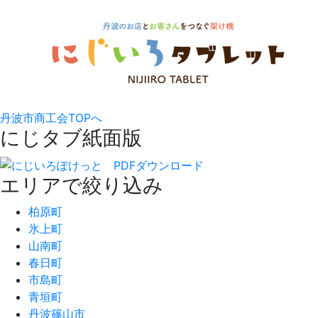
丹波市商工会TOPへ
にじタブ紙面版
エリアで絞り込み
柏原町
氷上町
山南町
春日町
市島町
青垣町
丹波篠山市