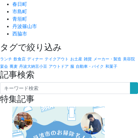
春日町
市島町
青垣町
丹波篠山市
西脇市
タグで絞り込み
ランチ
飲食店
ディナー
テイクアウト
お土産
雑貨
メーカー・製造
美容院
宴会
蕎麦
丹波大納言小豆
アウトドア
服
自動車・バイク
和菓子
記事検索
特集記事