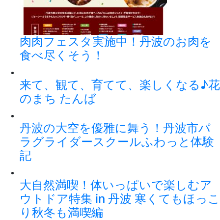
肉肉フェスタ実施中！丹波のお肉を
食べ尽くそう！
来て、観て、育てて、楽しくなる♪花
のまち たんば
丹波の大空を優雅に舞う！丹波市パ
ラグライダースクールふわっと体験
記
大自然満喫！体いっぱいで楽しむア
ウトドア特集 in 丹波 寒くてもほっこ
り秋冬も満喫編