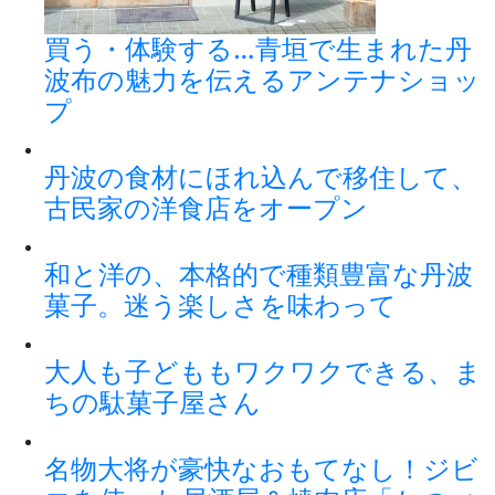
買う・体験する…青垣で生まれた丹
波布の魅力を伝えるアンテナショッ
プ
丹波の食材にほれ込んで移住して、
古民家の洋食店をオープン
和と洋の、本格的で種類豊富な丹波
菓子。迷う楽しさを味わって
大人も子どももワクワクできる、ま
ちの駄菓子屋さん
名物大将が豪快なおもてなし！ジビ