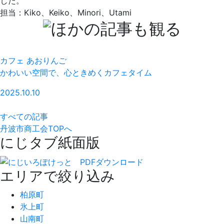
した。
担当：Kiko、Keiko、Minori、Utami
一般社団法人 F-union
悠遊の森のバーガー店が手がける宅配弁当。あらゆ
きたい！」の声を後押し
2024.06.17
すべての記事
丹波市商工会TOPへ
にじタブ紙面版
エリアで絞り込み
柏原町
氷上町
山南町