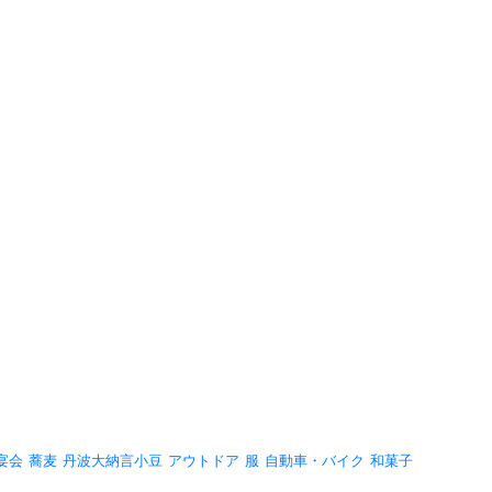
宴会
蕎麦
丹波大納言小豆
アウトドア
服
自動車・バイク
和菓子