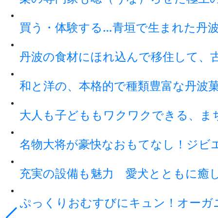
買う・体験する…青垣で生まれた丹
丹波の食材にほれ込んで移住して、
和と洋の、本格的で種類豊富な丹波
大人も子どももワクワクできる、ま
名物大将が豪快なおもてなし！ジビ
充実の設備も魅力 愛犬とともに癒
ぷっくりおむすびにキュン！オーガ