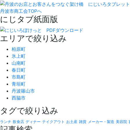
丹波市商工会TOPへ
にじタブ紙面版
エリアで絞り込み
柏原町
氷上町
山南町
春日町
市島町
青垣町
丹波篠山市
西脇市
タグで絞り込み
ランチ
飲食店
ディナー
テイクアウト
お土産
雑貨
メーカー・製造
美容院
記事検索